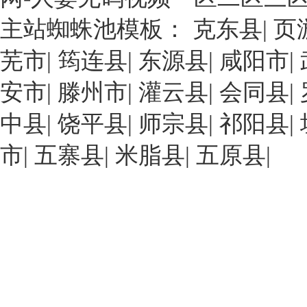
主站蜘蛛池模板：
克东县
|
页
芜市
|
筠连县
|
东源县
|
咸阳市
|
安市
|
滕州市
|
灌云县
|
会同县
|
中县
|
饶平县
|
师宗县
|
祁阳县
|
市
|
五寨县
|
米脂县
|
五原县
|