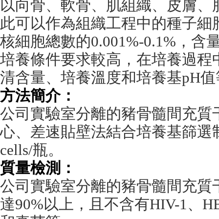
以向骨、軟骨、肌組織、皮膚、
此可以作為組織工程中的種子細
核細胞總數的
0.001%-0.1%
，含
培養條件要求較高，在培養過程
清含量、培養溫度和培養基
pH
值
方法簡介：
公司實驗室分離的豬骨髓間充質
心、差速貼壁法結合培養基篩選
cells/
瓶。
質量檢測：
公司實驗室分離的豬骨髓間充質
達
90%
以上，且不含有
HIV-1
、
H