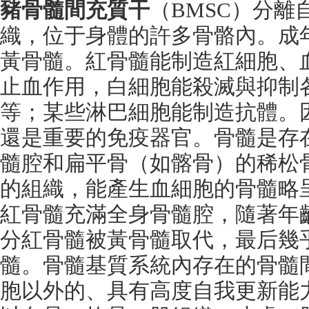
豬骨髓間充質干
（
BMSC
）分離
織，位于身體的許多骨骼內。成
黃骨髓。紅骨髓能制造紅細胞、
止血作用，白細胞能殺滅與抑制
等；某些淋巴細胞能制造抗體。
還是重要的免疫器官。骨髓是存
髓腔和扁平骨（如髂骨）的稀松
的組織，能產生血細胞的骨髓略
紅骨髓充滿全身骨髓腔，隨著年
分紅骨髓被黃骨髓取代，最后幾
髓。骨髓基質系統內存在的骨髓
胞以外的、具有高度自我更新能