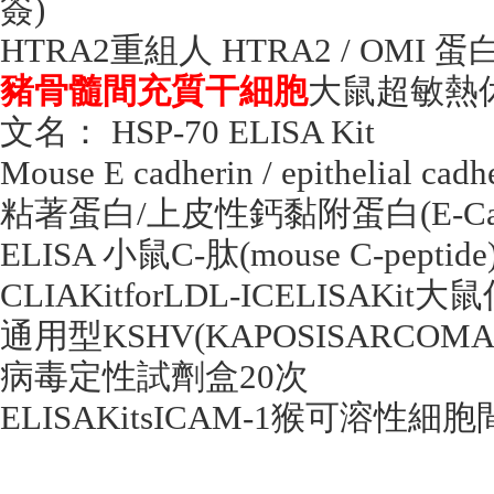
簽
)
HTRA2
重組人
HTRA2 / OMI
蛋
豬骨髓間充質干細胞
大鼠超敏熱
文名：
HSP-70 ELISA Kit
Mouse E cadherin / epithelial cad
粘著蛋白
/
上皮性鈣黏附蛋白
(E-C
ELISA
小鼠
C-
肽
(mouse C-peptide
CLIAKitforLDL-ICELISAKit
大鼠
通用型
KSHV(KAPOSISARCOMA
病毒定性試劑盒
20
次
ELISAKitsICAM-1
猴可溶性細胞