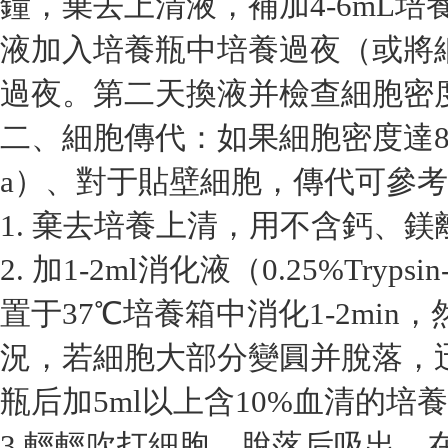
鐘，棄去上清液，補加4-6mL
液加入培養瓶中培養過夜（或將細
過夜。第二天換液并檢查細胞密
二、細胞傳代：如果細胞密度達8
a）、對于貼壁細胞，傳代可參
1. 棄去培養上清，用不含鈣、鎂離
2. 加1-2ml消化液（0.25%Tryp
置于37℃培養箱中消化1-2mi
況，若細胞大部分變圓并脫落，
瓶后加5ml以上含10%血清的培
3.輕輕吹打細胞，脫落后吸出，在1