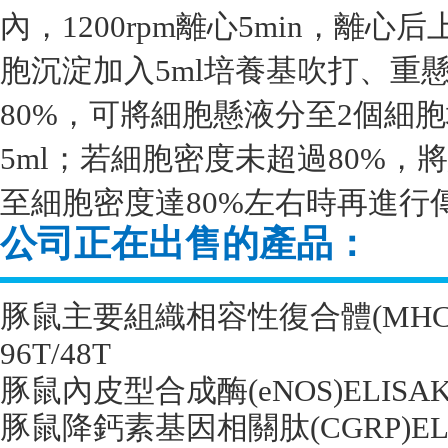
內，1200rpm離心5min，離
胞沉淀加入5ml培養基吹打、重
80%，可將細胞懸液分至2個細
5ml；若細胞密度未超過80%
至細胞密度達80%左右時再進行
公司正在出售的產品：
豚鼠主要組織相容性復合體
(MHC
96T/48T
豚鼠內皮型合成酶
(eNOS)ELISAK
豚鼠降鈣素基因相關肽
(CGRP)EL