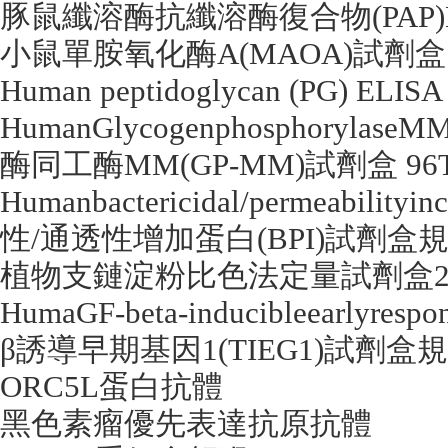
豚鼠纖溶酶抗纖溶酶復合物
(PAP
小鼠單胺氧化酶
A(MAOA)
試劑盒
Human peptidoglycan (PG) ELISA
HumanGlycogenphosphorylase
酶同工酶
MM(GP-MM)
試劑盒
96
Humanbactericidal/permeabilityinc
性
/
通透性增加蛋白
(BPI)
試劑盒
植物支鏈淀粉比色法定量試劑盒
HumaGF-beta-inducibleearlyresp
β誘導早期基因
1(TIEG1)
試劑盒規
ORC5L
蛋白抗體
黑色素瘤優先表達抗原抗體