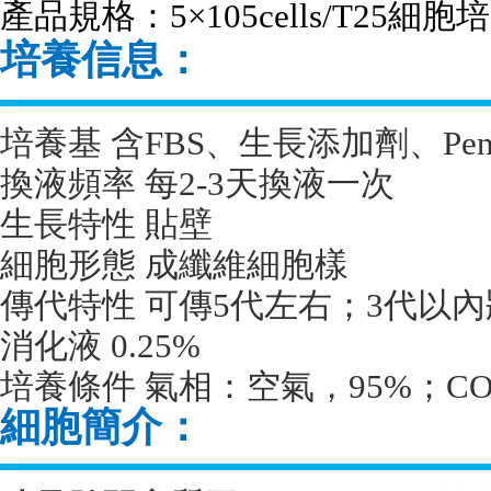
產品規格：
5
×
105cells/T25
細胞培
培養信息：
培養基 含
FBS
、生長添加劑、
Pen
換液頻率 每
2-3
天換液一次
生長特性 貼壁
細胞形態 成纖維細胞樣
傳代特性 可傳
5
代左右；
3
代以內
消化液
0.25%
培養條件 氣相：空氣，
95%
；
CO
細胞簡介：