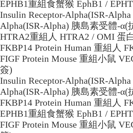
EPHB1
重組食蟹猴
EphB1 / EPH
Insulin Receptor-Alpha(ISR-Alpha
Alpha(ISR-Alpha)
胰島素受體
-
α
(
HTRA2
重組人
HTRA2 / OMI
蛋
FKBP14 Protein Human
重組人
F
FIGF Protein Mouse
重組小鼠
VEG
簽
)
Insulin Receptor-Alpha(ISR-Alpha
Alpha(ISR-Alpha)
胰島素受體
-
α
(
FKBP14 Protein Human
重組人
F
EPHB1
重組食蟹猴
EphB1 / EPH
FIGF Protein Mouse
重組小鼠
VEG