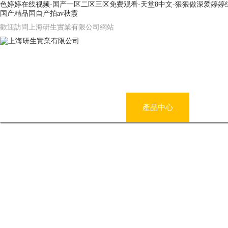
色婷婷在线视频-国产一区二区三区免费观看-天堂8中文-狠狠做深爱婷婷
国产精品国自产拍av秋霞
歡迎訪問上海研生實業有限公司網站
網站首頁
公司簡介
產品中心
新聞