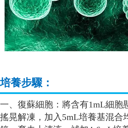
培養步驟：
一、復蘇細胞：將含有1mL細胞
搖晃解凍，加入5mL培養基混合均